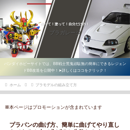
作って！塗って！自分だけの！
プラガレージ
バンダイホビーサイトでは、BB戦士荒鬼頑駄無の簡単にできるレジェン
ドBB改造を公開中！➤詳しくはココをクリック！
ホーム
プラモデルの組み立て方
※
本ページはプロモーションが含まれています
プラバンの曲げ方、簡単に曲げてやり直し