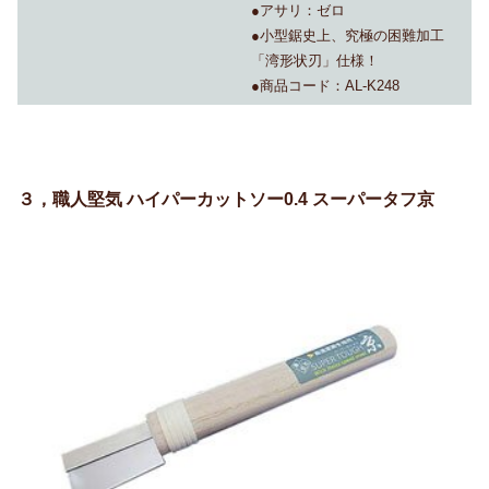
●アサリ：ゼロ
●小型鋸史上、究極の困難加工
「湾形状刃」仕様！
●商品コード：AL-K248
３，職人堅気 ハイパーカットソー0.4 スーパータフ京