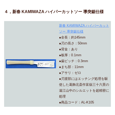
４，新春 KAMIWAZA ハイパーカットソー 導突鋸仕様
新春 KAMIWAZA ハイパーカット
ソー 導突鋸仕様
●全長：約145mm
●刃の長さ：50mm
●背金：あり
●板厚：0.1mm
●歯ピッチ：0.3mm
●まち部：11mm
●アサリ：ゼロ
●刃渡部にはエッチング処理を駆
使した葛飾北斎作富嶽三十六景の
遠江山中のシルエットを超精密に
処理
●商品コード：AL-K105