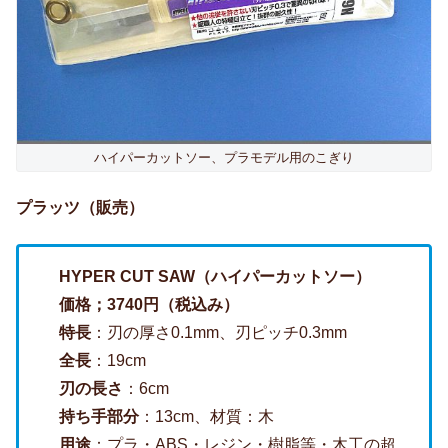
ハイパーカットソー、プラモデル用のこぎり
プラッツ（販売）
HYPER CUT SAW（ハイパーカットソー）
価格；3740円（税込み）
特長
：刃の厚さ0.1mm、刃ピッチ0.3mm
全長
：19cm
刃の長さ
：6cm
持ち手部分
：13cm、材質：木
用途
：プラ・ABS・レジン・樹脂等・木工の超