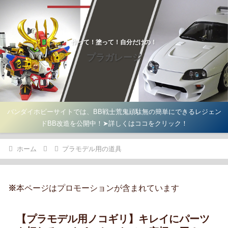
作って！塗って！自分だけの！
プラガレージ
バンダイホビーサイトでは、BB戦士荒鬼頑駄無の簡単にできるレジェン
ドBB改造を公開中！➤詳しくはココをクリック！
ホーム
プラモデル用の道具
※
本ページはプロモーションが含まれています
【プラモデル用ノコギリ】キレイにパーツ