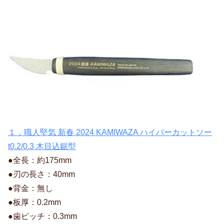
１，職人堅気 新春 2024 KAMIWAZA ハイパーカットソー
t0.2/0.3 木目込鋸型
●全長：約175mm
●刃の長さ：40mm
●背金：無し
●板厚：0.2mm
●歯ピッチ：0.3mm