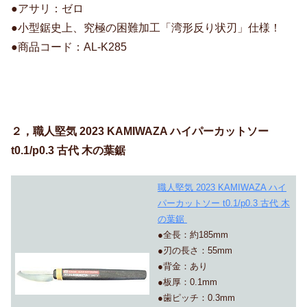
●アサリ：ゼロ
●小型鋸史上、究極の困難加工「湾形反り状刃」仕様！
●商品コード：AL-K285
２，職人堅気 2023 KAMIWAZA ハイパーカットソー
t0.1/p0.3 古代 木の葉鋸
職人堅気 2023 KAMIWAZA ハイ
パーカットソー t0.1/p0.3 古代 木
の葉鋸
●全長：約185mm
●刃の長さ：55mm
●背金：あり
●板厚：0.1mm
●歯ピッチ：0.3mm