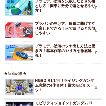
プラモデル塗装を失敗したときの落
とし方！簡単に数分で落とせるやり
方！
プラバンの曲げ方、簡単に曲げてや
り直しもできる！火で曲げると失敗
しやすい
プラモデル塗装のツヤ出し方法と磨
き方！基本作業のやり方を徹底解
説！
★新着記事★
HGBD:R1/144リライジングガンダ
ム究極の4体合体！巨大モビルスー
ツ！
モビリティジョイントガンダム11