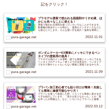
記をクリック！
プラモデル塗装で使われる脱脂剤やうすめ液、ほ
かにも色々なことに使える！
塗装で使われる溶剤を使っていろいろなことができます。
粘着物の除去やシール剥がし、道具のメンテナンスなどに
も使えたりします。そんな使い方を紹介！道具を簡単にキ
レイに！
2022.11.01
pura-garage.net
ガンダムマーカーEX簡単にメッキにできるペン
タイプの塗装用の道具！
プラモデル用のメッキ塗料、誰でも簡単にメッキにできる
ペンタイプのアイテム！使う上での注意点や、ペンタイプ
ですので筆やトレイもいらない簡単に塗装できるやり方を
レビュー！洗うことがないので、かたづけも簡単！
2021.11.09
pura-garage.net
プラバン加工初心者でも貼り付けが簡単！失敗し
ても簡単に修復可能なやり方！
プラバンを使って改造した時、ミスっても簡単に直せるや
り方を紹介しています。「長さが足りなかった」とか「形
を作ったが間違えた」など、いろいろとプラバンと接着剤
と金ヤスリで簡単に直せます。パテを使うより時短にな
り、作業効率が良いと思います。
2022.03.12
pura-garage.net