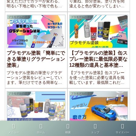
変えただけでカラーが変わる、
り重ね、部分塗装。塗り方を間
明るい下地と暗い下地で色も深
違えると色が変わってしまい、
みも変わる。うまく使えば簡単
思ったのと違う状態になってし
にカラーチェンジ。調色をしな
まう。下地の色でカラーの変わ
プラモデルの塗装
プラモデルの塗装
くても色を変えられる。
りを掲載しています。塗料の隠
蔽力違いや明るさの順番なども
載せています。
プラモデル塗装「簡単にで
【プラモデルの塗装】缶ス
きる筆塗りグラデーション
プレー塗装に最低限必要な
塗装」
12種類の道具と基本塗装
のやり方！
プラモデル塗装の筆塗りグラデ
【プラモデル塗装】缶スプレー
ーション塗装をレビューしてい
を使った塗装に必要な道具を掲
ます。筆だけでできる簡単なグ
載しています。最低限これだけ
ラデーション塗装！色を使い分
あればキレイに塗装ができる11
けることでパーツの焼け具合も
種類の道具。缶スプレーはエア
プラモデルの塗装
プラモデルの塗装
再現できる！ガンプラに限らず
ブラシより手軽に行える塗装な
カーモデルやエアモデルなんか
ので、初心者の方にもおすすめ
にも使えます！パーツのリアル
の塗装のやり方です。
感もアップできる塗装方法！
プラモデル塗装！簡単に使
プラモデル塗装のツヤ出し
メニュー
ホーム
検索
トップ
サイドバー
える缶スプレーの使い方！
方法と磨き方！基本作業の