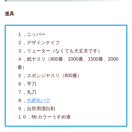
道具
１，ニッパー
２，デザインナイフ
３，リューター（なくても大丈夫です）
４，紙ヤスリ（800番、1000番、1500番、2000
番）
５，スポンジヤスリ（800番）
６，平刀
７，丸刀
８，
光硬化パテ
９，台所用漂白剤
１０，Mr.カラーうすめ液