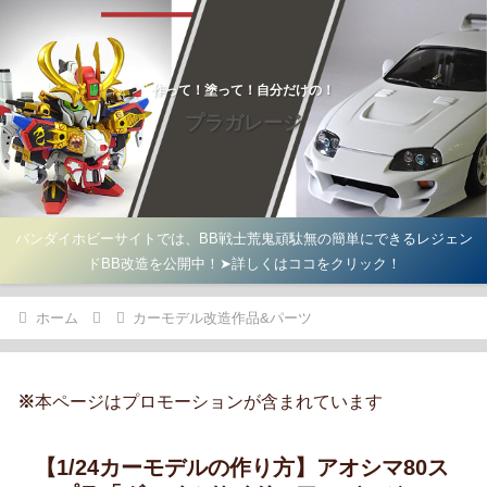
作って！塗って！自分だけの！
プラガレージ
バンダイホビーサイトでは、BB戦士荒鬼頑駄無の簡単にできるレジェン
ドBB改造を公開中！➤詳しくはココをクリック！
ホーム
カーモデル改造作品&パーツ
※
本ページはプロモーションが含まれています
【1/24カーモデルの作り方】アオシマ80ス