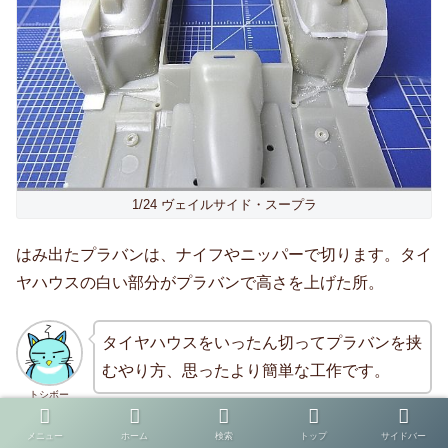
1/24 ヴェイルサイド・スープラ
はみ出たプラバンは、ナイフやニッパーで切ります。タイ
ヤハウスの白い部分がプラバンで高さを上げた所。
タイヤハウスをいったん切ってプラバンを挟
むやり方、思ったより簡単な工作です。
トシボー
メニュー
ホーム
検索
トップ
サイドバー
バルクヘッドパーツも形が合わなくなったので両端をカッ