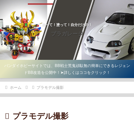
作って！塗って！自分だけの！
プラガレージ
バンダイホビーサイトでは、BB戦士荒鬼頑駄無の簡単にできるレジェン
ドBB改造を公開中！➤詳しくはココをクリック！
ホーム
プラモデル撮影
プラモデル撮影