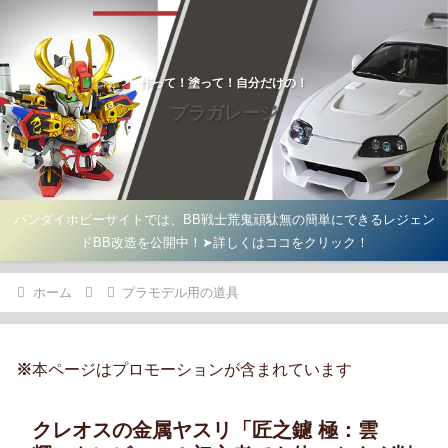
作って！塗って！自分だけの！
プラガレージ
バンダイホビーサイトでは、BB戦士荒鬼頑駄無の簡単にできるレジェン
ドBB改造を公開中！➤詳しくはココをクリック！
ホーム
プラモデル用の道具
※
本ページはプロモーションが含まれています
クレオスの金属ヤスリ「匠之鑢 極：雲