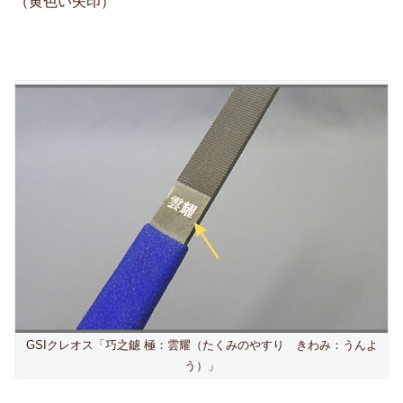
（黄色い矢印）
GSIクレオス「巧之鑢 極：雲耀（たくみのやすり きわみ：うんよ
う）」