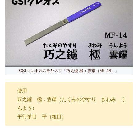
GSIクレオスの金ヤスリ「巧之鑢 極：雲耀（MF-14）」
使用
匠之鑢 極：雲耀（たくみのやすり きわみ う
んよう）
平行単目 平（粗目）