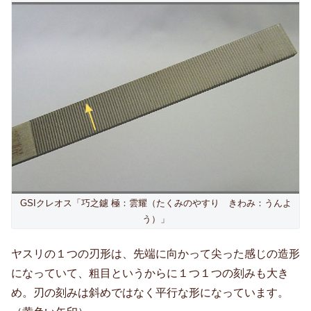
GSIクレオス「巧之鑢 極：雲耀（たくみのやすり きわみ：うんよ
う）」
ヤスリの１つの刃形は、先端に向かって尖った感じの造形
になっていて、粗目というからに１つ１つの刻みも大き
め。刃の刻みは斜めではなく平行な形になっています。