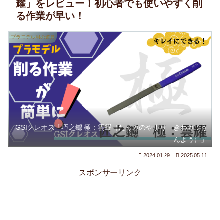
耀」をレビュー！初心者でも使いやすく削
る作業が早い！
プラモデル用の道具
GSIクレオス「巧之鑢 極：雲耀（たくみのやすり きわみ：う
んよう）」
2024.01.29
2025.05.11
スポンサーリンク