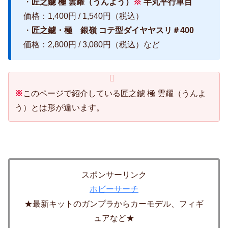
・
匠之鑢 極 雲耀（うんよう）
※
半丸平行単目
価格：1,400円 / 1,540円（税込）
・
匠之鑢・極 銀嶺 コテ型ダイヤヤスリ＃400
価格：2,800円 / 3,080円（税込）など
※
このページで紹介している匠之鑢 極 雲耀（うんよ
う）とは形が違います。
スポンサーリンク
ホビーサーチ
★最新キットのガンプラからカーモデル、フィギ
ュアなど★