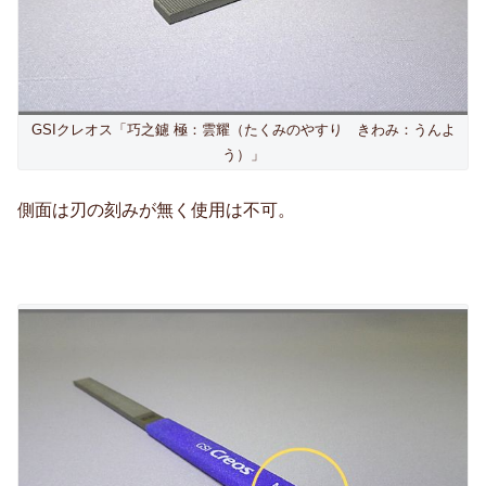
GSIクレオス「巧之鑢 極：雲耀（たくみのやすり きわみ：うんよ
う）」
側面は刃の刻みが無く使用は不可。