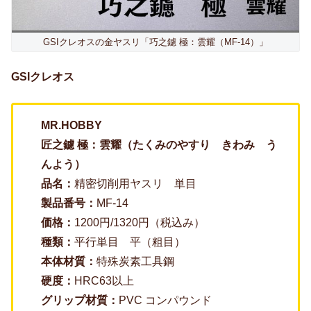
GSIクレオスの金ヤスリ「巧之鑢 極：雲耀（MF-14）」
GSIクレオス
MR.HOBBY
匠之鑢 極：雲耀（たくみのやすり きわみ う
んよう）
品名：
精密切削用ヤスリ 単目
製品番号：
MF-14
価格：
1200円/1320円（税込み）
種類：
平行単目 平（粗目）
本体材質：
特殊炭素工具鋼
硬度：
HRC63以上
グリップ材質：
PVC コンパウンド