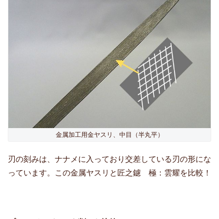
金属加工用金ヤスリ、中目（半丸平）
刃の刻みは、ナナメに入っており交差している刃の形にな
っています。この金属ヤスリと匠之鑢 極：雲耀を比較！